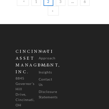
1
2
3
…
6
Home
CINCINNATI
Approach
ASSET
People
MANAGEMENT,
INC.
Insights
8845
Contact
Governor's
Us
Hill
Disclosure
Drive,
Statements
Cincinnati,
OH