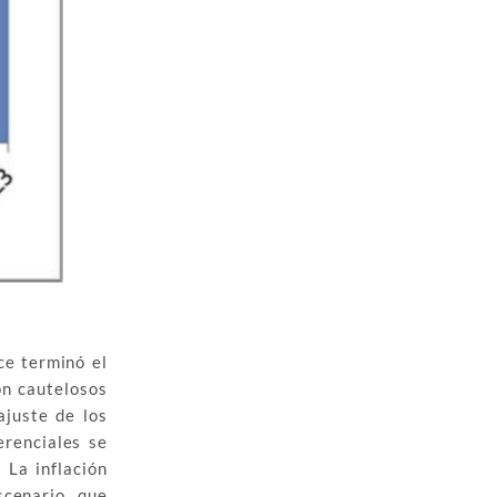
ce terminó el
on cautelosos
ajuste de los
erenciales se
 La inflación
scenario, que