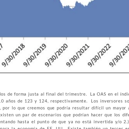
os de forma justa al final del trimestre. La OAS en el índi
 10 años de 123 y 124, respectivamente. Los inversores s
 por lo que creemos que podría resultar difícil un mayor 
existen un par de escenarios que podrían hacer que los dif
ntando hasta el punto de que ya no está invertida y/o 2.)
e para la economía de EE. UU. Existe también un tercer e